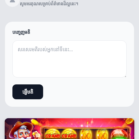
សូមអរគុណសម្រាប់ព័ត៌មានដ៏ល្អនេះ។
បញ្ចេញមតិ
ផ្ញើមតិ