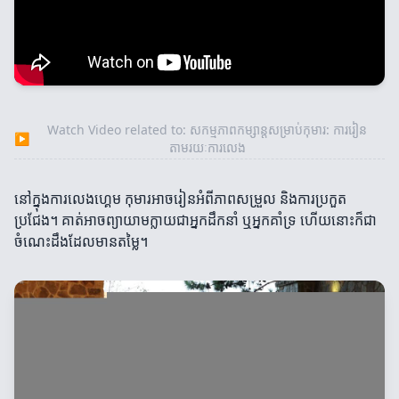
Watch Video related to: សកម្មភាពកម្សាន្តសម្រាប់កុមារ: ការរៀន
▶
តាមរយៈការលេង
នៅក្នុងការលេងហ្គេម កុមារអាចរៀនអំពីភាពសម្រួល និងការប្រកួត
ប្រជែង។ គាត់អាចព្យាយាមក្លាយជាអ្នកដឹកនាំ ឬអ្នកគាំទ្រ ហើយនោះក៏ជា
ចំណេះដឹងដែលមានតម្លៃ។