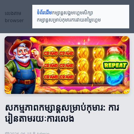
លេងតាម
ទំព័រដើម
កម្សាន្តសង្គម
ហ្គេមសិក្សា
browser
កម្សាន្តសម្រាប់កុមារ
ការវាយតម្លៃហ្គេម
សកម្មភាពកម្សាន្តសម្រាប់កុមារ: ការ
រៀនតាមរយៈការលេង
2026-06-15
Admin