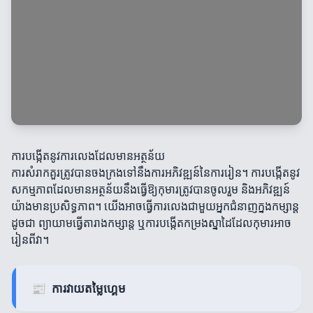
ការបង្កើតនូវការលេងដែលមានអត្ថន័យ
ការសំរាកគួរត្រូវបានចងក្រងទៅនឹងការអភិវឌ្ឍន៍នៃការរៀន។ ការបង្កើតនូវ
សកម្មភាពដែលមានអត្ថន័យនឹងធ្វើឱ្យកុមារត្រូវបានចូលរួម និងអភិវឌ្ឍន៍
យ៉ាងមានប្រសិទ្ធភាព។ យើងអាចធ្វើការលេងជាមួយអ្នកជំនាញក្នងកម្សាន្ត
ដូចជា ព្យាយាមធ្វើតារាងកម្សាន្ត ឬការបង្កើតកម្រងស្នាដៃដែលកុមារអាច
រៀនពីវា។
📰
ការវាយតម្លៃហ្គេម