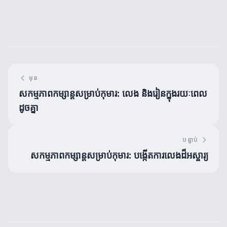
មុន
សកម្មភាពកម្សាន្តសម្រាប់កុមារ: លេង និងរៀនក្នុងរយៈពេល
ដូចគ្នា
បន្ទាប់
សកម្មភាពកម្សាន្តសម្រាប់កុមារ: បង្កើតការលេងដ៏អស្ចារ្យ