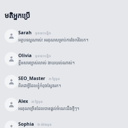
មតិអ្នកប្រើ
Sarah
មុននេះបន្តិច
អត្ថបទល្អណាស់! អរគុណសម្រាប់ការចែករំលែក។
Olivia
មុននេះបន្តិច
ខ្លឹមសារច្បាស់លាស់ ងាយយល់ណាស់។
SEO_Master
៣ ថ្ងៃមុន
ពិតជាអ្វីដែលខ្ញុំកំពុងស្វែងរក។
Alex
៣ ថ្ងៃមុន
អរគុណច្រើនដែលបានផ្តល់ចំណេះដឹងថ្មីៗ។
Sophia
២ ម៉ោងមុន