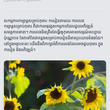
សកម្មភាពកម្សាន្តសម្រាប់កុមារ: ការរៀនតាមរយៈការលេង
កម្សាន្តសម្រាប់កុមារ គឺជាការអនុវត្ដសកម្មភាពដែលជួយអភិវឌ្ឍន៍
សមត្ថភាពនានា។ ការលេងមិនត្រឹមតែធ្វើឲ្យកុមារមានអារម្មណ៍សប្បាយ
ប៉ុណ្ណោះទេ តែវានៅតែជាគន្លងសម្រាប់ការរៀនដ៏មានប្រយោជន៍ផងដែរ។
នៅក្នុងអត្ថបទនេះ យើងនឹងពិភាក្សាអំពីការលេងដែលអាចជួយកុមារ ក្នុង
ការរៀន និងអភិវឌ្ឍន៍។