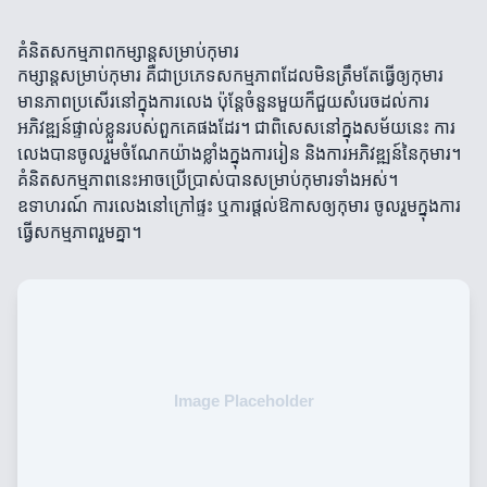
គំនិតសកម្មភាពកម្សាន្តសម្រាប់កុមារ
កម្សាន្តសម្រាប់កុមារ គឺជាប្រភេទសកម្មភាពដែលមិនត្រឹមតែធ្វើឲ្យកុមារ
មានភាពប្រសើរនៅក្នុងការលេង ប៉ុន្តែចំនួនមួយក៏ជួយសំរេចដល់ការ
អភិវឌ្ឍន៍ផ្ទាល់ខ្លួនរបស់ពួកគេផងដែរ។ ជាពិសេសនៅក្នុងសម័យនេះ ការ
លេងបានចូលរួមចំណែកយ៉ាងខ្លាំងក្នុងការរៀន និងការអភិវឌ្ឍន៍នៃកុមារ។
គំនិតសកម្មភាពនេះអាចប្រើប្រាស់បានសម្រាប់កុមារទាំងអស់។
ឧទាហរណ៍ ការលេងនៅក្រៅផ្ទះ ឬការផ្តល់ឱកាសឲ្យកុមារ ចូលរួមក្នុងការ
ធ្វើសកម្មភាពរួមគ្នា។