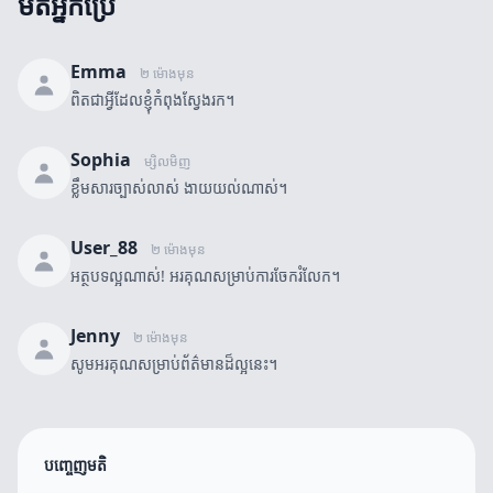
មតិអ្នកប្រើ
Emma
២ ម៉ោងមុន
ពិតជាអ្វីដែលខ្ញុំកំពុងស្វែងរក។
Sophia
ម្សិលមិញ
ខ្លឹមសារច្បាស់លាស់ ងាយយល់ណាស់។
User_88
២ ម៉ោងមុន
អត្ថបទល្អណាស់! អរគុណសម្រាប់ការចែករំលែក។
Jenny
២ ម៉ោងមុន
សូមអរគុណសម្រាប់ព័ត៌មានដ៏ល្អនេះ។
បញ្ចេញមតិ