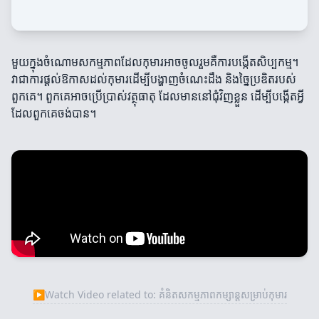
មួយក្នុងចំណោមសកម្មភាពដែលកុមារអាចចូលរួមគឺការបង្កើតសិប្បកម្ម។
វាជាការផ្តល់ឱកាសដល់កុមារដើម្បីបង្ហាញចំណេះដឹង និងច្នៃប្រឌិតរបស់
ពួកគេ។ ពួកគេអាចប្រើប្រាស់វត្ថុធាតុ ដែលមាននៅជុំវិញខ្លួន ដើម្បីបង្កើតអ្វី
ដែលពួកគេចង់បាន។
▶
Watch Video related to: គំនិតសកម្មភាពកម្សាន្តសម្រាប់កុមារ