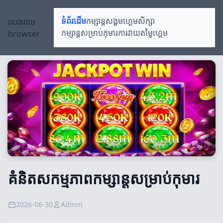
លេងតាម
ទំព័រដើម
កម្សាន្តសង្គម
ហ្គេមសិក្សា
browser
កម្សាន្តសម្រាប់កុមារ
ការវាយតម្លៃហ្គេម
គំនិតសកម្មភាពកម្សាន្តសម្រាប់កុមារ
2026-06-30
Admin