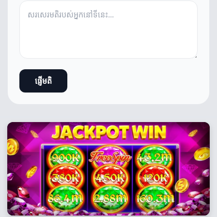
ផ្ញើមតិ