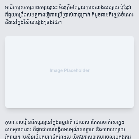
អាជីវកម្មសកម្មភាពកម្សាន្តនេះ មិនត្រឹមតែជួយកុមារលេងសប្បាយ ប៉ុន្តែវា
ក៏ជួយពង្រឹងសមត្ថភាពធ្វើការប្រើប្រាស់ធាតុប្រាក់ ក៏ដូចជាអភិវឌ្ឍន៍ចំណេះ
ដឹងនៅក្នុងវិស័យផ្សេងៗផងដែរ។
កុមារ អាចរៀនពីកម្សាន្តនៅក្នុងធម្មជាតិ ដោយសារតែការចាក់សោក្នុង
សកម្មភាពនោះ ក៏ដូចជាការបង្កើតអារម្មណ៍សប្បាយ និងភាពសប្បាយ
រីករាយ។ ប្រសិនបើអ្នកមានទីកន្លែងល្អ បើកឱកាសឲ្យកុមារចូលរួមក្នុងការ