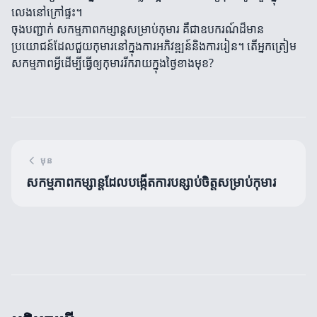
លេងនៅក្រៅផ្ទះ។
ចុងបញ្ជាក់ សកម្មភាពកម្សាន្តសម្រាប់កុមារ គឺជាឧបករណ៍ដ៏មាន
ប្រយោជន៍ដែលជួយកុមារនៅក្នុងការអភិវឌ្ឍន៍និងការរៀន។ តើអ្នកត្រៀម
សកម្មភាពអ្វីដើម្បីធ្វើឲ្យកុមាររីករាយក្នុងថ្ងៃខាងមុខ?
មុន
សកម្មភាពកម្សាន្តដែលបង្កើតការបន្សាប់ចិត្តសម្រាប់កុមារ