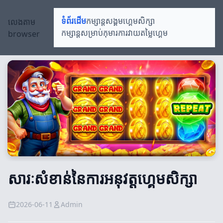
លេងតាម
ទំព័រដើម
កម្សាន្តសង្គម
ហ្គេមសិក្សា
browser
កម្សាន្តសម្រាប់កុមារ
ការវាយតម្លៃហ្គេម
សារៈសំខាន់នៃការអនុវត្តហ្គេមសិក្សា
2026-06-11
Admin