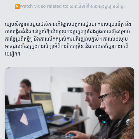
▶
Watch Video related to: សារៈសំខាន់នៃការអនុវត្តហ្គេមសិក្សា
ហ្គេមសិក្សាអាចជួយដល់ការអភិវឌ្ឍសមត្ថភាពដូចជា ការសម្រេចចិត្ត និង
ការបង្កើតគំនិត។ វាផ្តល់ឱ្យសិស្សនូវការប្រកួតប្រជែងក្នុងការតស៊ូសម្រាប់
ការច្នៃប្រឌិតថ្មីៗ និងការលើកកម្ពស់ការអភិវឌ្ឍន៍បុគ្គល។ ការលេងហ្គេម
អាចជួយសិស្សក្នុងការសិក្សាអំពីការរីកចម្រើន និងការយកចិត្តទុកដាក់ពី
មេរៀន។