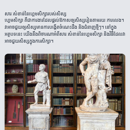
សារៈសំខាន់នៃហ្គេមសិក្សារបស់សិស្ស
ហ្គេមសិក្សា គឺជាការងារដែលផ្តល់ឱកាសឲ្យសិស្សរៀនតាមរយៈការលេង។
វាអាចជួយឲ្យសិស្សមានការបង្កើតចំណេះដឹង និងជំនាញថ្មីៗ។ នៅក្នុង
អត្ថបទនេះ យើងនឹងពិចារណាអំពីសារៈសំខាន់នៃហ្គេមសិក្សា និងវិធីដែលវា
អាចជួយសិស្សក្នុងការសិក្សា។