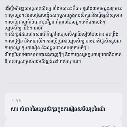
ដើម្បីអភិវឌ្ឍសមត្ថភាពសិស្ស ទាំងអស់នេះគឺជាគន្លងដែលអាចជួយឲ្យមាន
ការចូលរួម។ វាអាចជួយបង្កើតសកម្មភាពក្នុងការសិក្សា និងធ្វើឲ្យសិស្សមាន
ការចាប់អារម្មណ៍ចំពោះមុខវិជ្ជានៅពេលដែលពួកគេកំពុងលេង។
ហ្គេមសិក្សា និងការអប់រំ
ការសិក្សាដែលមានសារពើភ័ណ្ឌនៃហ្គេមសិក្សាពីរបៀបដែលវាអាចពង្រឹង
ការបង្រៀន និងការអប់រំ។ ការប្រើប្រាស់ហ្គេមសិក្សាអាចដាក់ឱ្យសិស្សមាន
ការចូលរួមក្នុងការរៀន និងទទួលបានសមត្ថភាពថ្មីៗ។
សិស្សដែលអាចទទួលបានជំនាញថ្មីៗ និងការចូលរួមក្នុងការប្រកួតនឹងមាន
ឱកាសល្អសម្រាប់ការអភិវឌ្ឍន៍នៅពេលក្រោយ។
មុន
សារៈសំខាន់នៃហ្គេមសិក្សាក្នុងការរៀនសម័យប្រពៃណី
បន្ទាប់