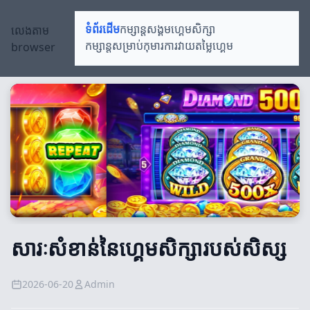
លេងតាម
ទំព័រដើម
កម្សាន្តសង្គម
ហ្គេមសិក្សា
browser
កម្សាន្តសម្រាប់កុមារ
ការវាយតម្លៃហ្គេម
សារៈសំខាន់នៃហ្គេមសិក្សារបស់សិស្ស
2026-06-20
Admin