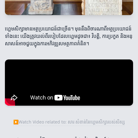
ហ្គេមសិក្សាមានអត្ថប្រយោជន៍ជាច្រើន។ មុននឹងពិចារណាពីអត្ថប្រយោជន៍
ទាំងនេះ យើងត្រូវយល់ពីរបៀបដែលហ្គេមដូចជា៖ វិបត្តិ, ការប្រកួត និងអនុ
សាសន៍អាចជួយក្នុងការអភិវឌ្ឍសមត្ថភាពគំនិត។
▶
Watch Video related to: សារៈសំខាន់នៃហ្គេមសិក្សារបស់សិស្ស