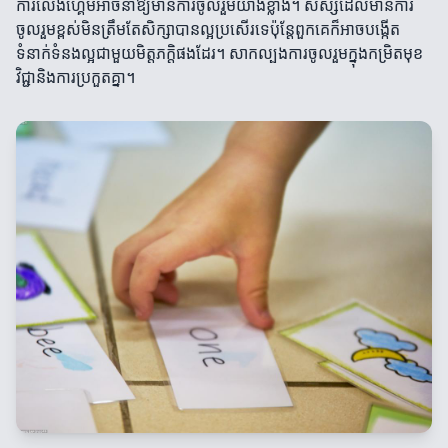
ការលេងហ្គេមអាចនាំឱ្យមានការចូលរួមយ៉ាងខ្លាំង។ សិស្សដែលមានការ
ចូលរួមខ្ពស់មិនត្រឹមតែសិក្សាបានល្អប្រសើរទេប៉ុន្តែពួកគេក៏អាចបង្កើត
ទំនាក់ទំនងល្អជាមួយមិត្តភក្តិផងដែរ។ សាកល្បងការចូលរួមក្នុងកម្រិតមុខ
វិជ្ជានិងការប្រកួតគ្នា។