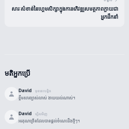
សារៈសំខាន់នៃហ្គេមសិក្សាក្នុងការអភិវឌ្ឍសមត្ថភាពក្លាយជា
អ្នកដឹកនាំ
មតិអ្នកប្រើ
David
មុននេះបន្តិច
ខ្លឹមសារច្បាស់លាស់ ងាយយល់ណាស់។
David
ម្សិលមិញ
អរគុណច្រើនដែលបានផ្តល់ចំណេះដឹងថ្មីៗ។