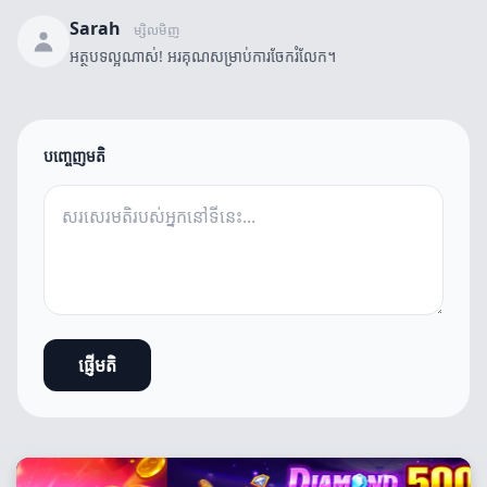
Sarah
ម្សិលមិញ
អត្ថបទល្អណាស់! អរគុណសម្រាប់ការចែករំលែក។
បញ្ចេញមតិ
ផ្ញើមតិ