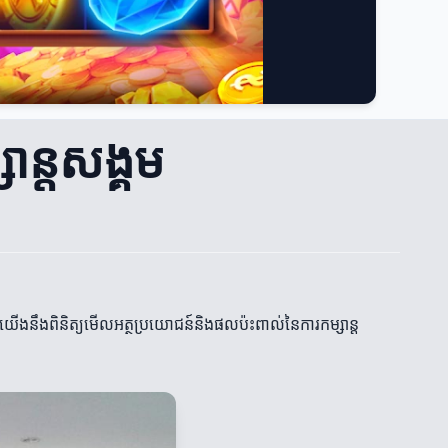
ាន្តសង្គម
ទនេះយើងនឹងពិនិត្យមើលអត្ថប្រយោជន៍និងផលប៉ះពាល់នៃការកម្សាន្ត