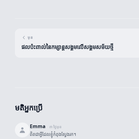
មុន
ផលប៉ះពាល់នៃកម្សាន្តសង្គមលើសង្គមសម័យថ្មី
មតិអ្នកប្រើ
Emma
៣ ថ្ងៃមុន
ពិតជាអ្វីដែលខ្ញុំកំពុងស្វែងរក។