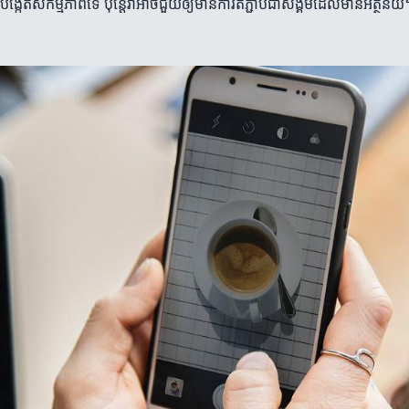
សកម្មភាពទេ ប៉ុន្តែវាអាចជួយឲ្យមានការតភ្ជាប់ជាសង្គមដែលមានអត្ថន័យ។ ការ