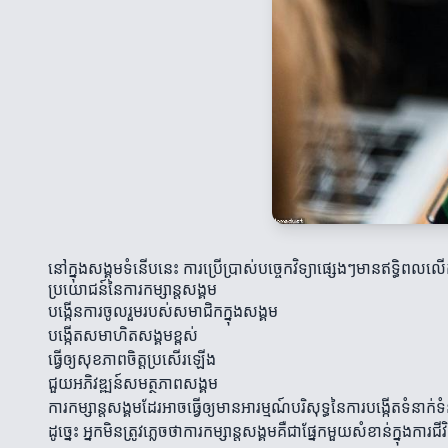
នៅក្នុងសង្គមទំនើបនេះ ការប្រើប្រាស់បច្ចេកវិទ្យាផ្សេងៗមានឥទ្ធិ
ប្រយោជន៍នៃការកម្សាន្តសង្គម
បង្កើនការចូលរួមរបស់សមាជិកក្នុងសង្គម
បង្កើតសមាហិតសង្គមខ្ពស់
ធ្វើឲ្យសុខភាពចិត្តប្រសើរឡើង
ជួយអភិវឌ្ឍន៍សមត្ថភាពសង្គម
ការកម្សាន្តសង្គមដែរអាចធ្វើឲ្យមានអារម្មណ៍បរិសុទ្ធនៃការបង្កើតទំនាក
ដូច្នេះ អ្នកមិនត្រូវភ្លេចថាការកម្សាន្តសង្គមគឺជាផ្នែកមួយសំខាន់ក្នុង