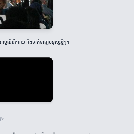
នអារម្មណ៍រីករាយ និងទាក់ទាញមនុស្សថ្មីៗ។
្គម