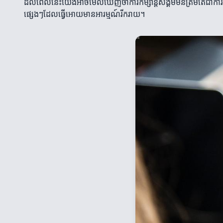
ដល់ពេលនេះយើងអាចមើលឃើញថាការកម្សាន្តសង្គមមិនត្រឹមតែជាការបង្កើត
ផ្សេងៗដែលធ្វើអោយមានអារម្មណ៍រីករាយ។