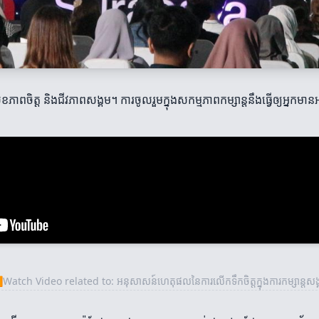
ភាពចិត្ត និងជីវភាពសង្គម។ ការចូលរួមក្នុងសកម្មភាពកម្សាន្តនឹងធ្វើឲ្យអ្នកមា
▶
Watch Video related to: អនុសាសន៍ហេតុផលនៃការលើកទឹកចិត្តក្នុងការកម្សាន្តសង