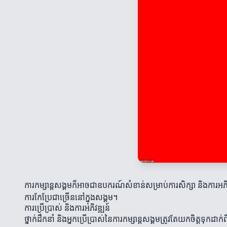
ការកម្សាន្តសង្គមក៏អាចជាឧបករណ៍សំខាន់សម្រាប់ការសិក្សា និងការអ
ការកែប្រែជាច្រើននៅក្នុងសង្គម។
ការប្រើប្រាស់ និងការអភិវឌ្ឍន៍
ថ្នាក់ដឹកនាំ និងអ្នកប្រើប្រាស់នៃការកម្សាន្តសង្គមត្រូវតែយកចិត្តទុក