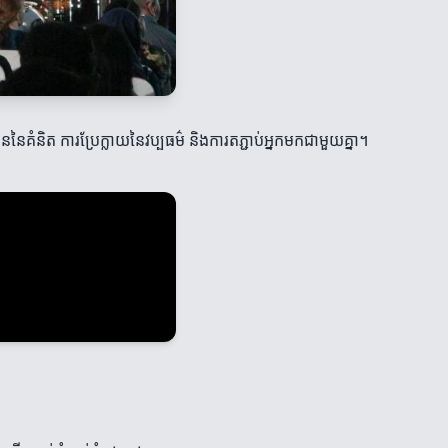
ូននៃគំនិត ការប្រែក្លាយនៃវប្បធម៌ និងការតភ្ជាប់អ្នកមកជាមួយគ្នា។