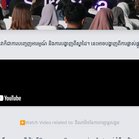
តែវាក៏ជាការបញ្ចេញអារម្មណ៍ និងការបង្ហាញពីស្នាដៃ។ នេះអាចបង្ហាញពីការផ្លាស់ផ្ល
▶
Watch Video related to: ដីណាមិចនៃការកម្សាន្តសង្គម