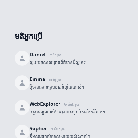
មតិអ្នកប្រើ
Daniel
៣ ថ្ងៃមុន
សូមអរគុណសម្រាប់ព័ត៌មានដ៏ល្អនេះ។
Emma
៣ ថ្ងៃមុន
ខ្លឹមសារមានប្រយោជន៍ខ្លាំងណាស់។
WebExplorer
២ ម៉ោងមុន
អត្ថបទល្អណាស់! អរគុណសម្រាប់ការចែករំលែក។
Sophia
២ ម៉ោងមុន
ខ្លឹមសារច្បាស់លាស់ ងាយយល់ណាស់។