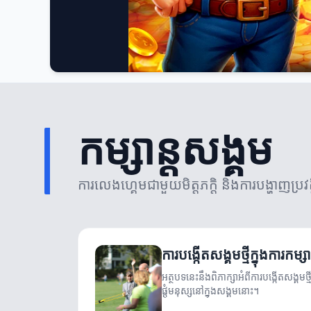
កម្សាន្តសង្គម
ការលេងហ្គេមជាមួយមិត្តភក្តិ និងការបង្ហាញប្រវ
ការបង្កើតសង្គមថ្មីក្នុងការកម្សាន
អត្ថបទនេះនឹងពិភាក្សាអំពីការបង្កើតសង្គមថ្មី
ផ្តុំមនុស្សនៅក្នុងសង្គមនោះ។