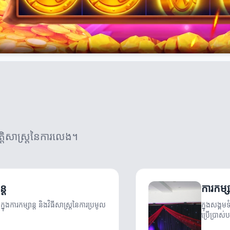
ត្តិសាស្ត្រនៃការលេង។
្ត
ការកម្ស
ក្នុងការកម្សាន្ត និងវិធីសាស្រ្តនៃការប្រមូល
ក្នុងសង្គ
ប្រើប្រាស់បច