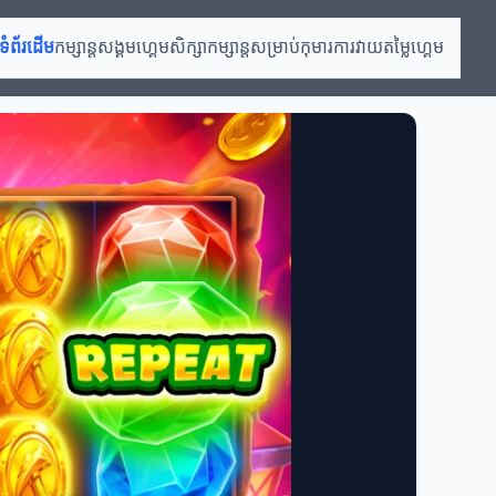
ទំព័រដើម
កម្សាន្តសង្គម
ហ្គេមសិក្សា
កម្សាន្តសម្រាប់កុមារ
ការវាយតម្លៃហ្គេម