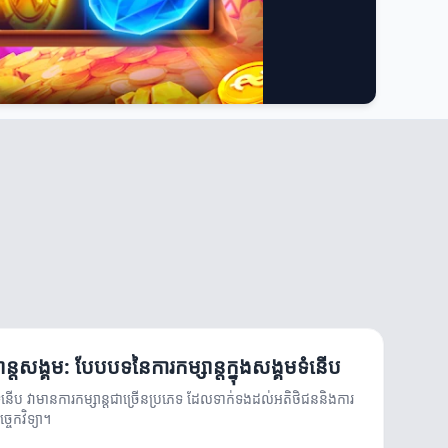
ាន្តសង្គម: បែបបទនៃការកម្សាន្តក្នុងសង្គមទំនើប
មទំនើប វាមានការកម្សាន្តជាច្រើនប្រភេទ ដែលទាក់ទងដល់អតិថិជននិងការ
្ចេកវិទ្យា។