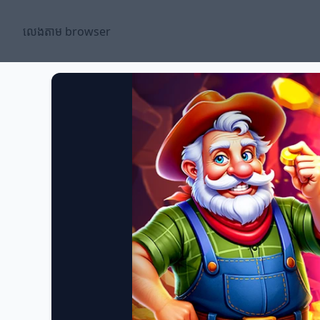
លេងតាម browser