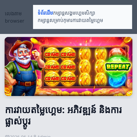
លេងតាម
ទំព័រដើម
កម្សាន្តសង្គម
ហ្គេមសិក្សា
browser
កម្សាន្តសម្រាប់កុមារ
ការវាយតម្លៃហ្គេម
ការវាយតម្លៃហ្គេម: អភិវឌ្ឍន៍ និងការ
ផ្លាស់ប្តូរ
2026-06-14
Admin