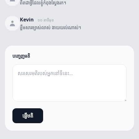
ពិតជាអ្វីដែលខ្ញុំកំពុងស្វែងរក។
Kevin
១០ នាទីមុន
ខ្លឹមសារច្បាស់លាស់ ងាយយល់ណាស់។
បញ្ចេញមតិ
ផ្ញើមតិ