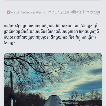
▶
Watch Video related to: ការវាយតម្លៃហ្គេម: អភិវឌ្ឍន៍ និងការផ្លាស់ប្តូរ
ការវាយតម្លៃហ្គេមអាចមានប្រសិទ្ធភាពជាពិសេសនៅពេលដែលអ្នកប្រើ
ប្រាស់អាចផ្តល់មតិយោបល់ពីបទពិសោធន៍របស់ពួកគេ។ វាអាចបង្ហាញពី
កំហុសនានាដែលត្រូវបានជួបប្រទៈ និងជួយអ្នកអភិវឌ្ឍន៍ក្នុងការធ្វើការ
កែលម្អ។