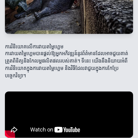
ការវិនិយោគលើការវាយតម្លៃហ្គេម
ការវាយតម្លៃហ្គេមបានផ្តល់ឱ្យអ្នកអភិវឌ្ឍន៍នូវព័ត៌មានដែលអាចជួយគាត់
ត្រួតពិនិត្យនិងកែលម្អផលិតផលរបស់គាត់។ ទីនេះ យើងនឹងនិយាយអំពី
ការវិនិយោគក្នុងការវាយតម្លៃហ្គេម និងវិធីដែលវាជួយក្នុងការកែប្រែ
បច្ចេកវិទ្យា។