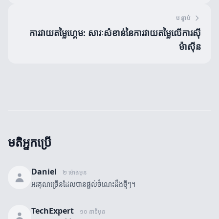
បន្ទាប់
ការវាយតម្លៃហ្គេម: សារៈសំខាន់នៃការវាយតម្លៃលើការស៊ី
ម៉ាស៊ីន
មតិអ្នកប្រើ
Daniel
២ ម៉ោងមុន
អរគុណច្រើនដែលបានផ្តល់ចំណេះដឹងថ្មីៗ។
TechExpert
១០ នាទីមុន