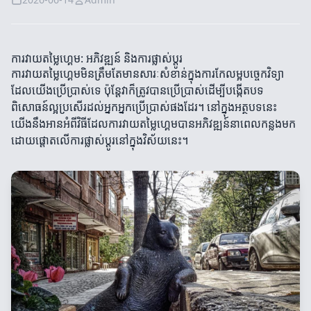
ការវាយតម្លៃហ្គេម: អភិវឌ្ឍន៍ និងការផ្លាស់ប្តូរ
ការវាយតម្លៃហ្គេមមិនត្រឹមតែមានសារៈសំខាន់ក្នុងការកែលម្អបច្ចេកវិទ្យា
ដែលយើងប្រើប្រាស់ទេ ប៉ុន្តែវាក៏ត្រូវបានប្រើប្រាស់ដើម្បីបង្កើតបទ
ពិសោធន៍ល្អប្រសើរដល់អ្នកអ្នកប្រើប្រាស់ផងដែរ។ នៅក្នុងអត្ថបទនេះ
យើងនឹងអានអំពីវិធីដែលការវាយតម្លៃហ្គេមបានអភិវឌ្ឍន៍នាពេលកន្លងមក
ដោយផ្តោតលើការផ្លាស់ប្តូរនៅក្នុងវិស័យនេះ។