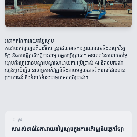
អនាគតនៃការវាយតម្លៃហ្គេម
ការវាយតម្លៃហ្គេមគឺជាវិធីសាស្ត្រដែលមានការប្រឈមមុខនឹងបច្ចេកវិទ្យា
ថ្មីៗ និងការធ្វើប្រតិបត្តិការជាមួយអ្នកប្រើប្រាស់។ អនាគតនៃការវាយតម្លៃ
ហ្គេមនឹងត្រូវបានបណ្តុះបណ្តាលដោយការប្រើប្រាស់ AI និងឧបករណ៍
ផ្សេងៗ ដើម្បីធានាថាអ្នកអភិវឌ្ឍន៍នឹងអាចទទួលបានព័ត៌មានដែលមាន
ប្រយោជន៍ និងទំនាក់ទំនងជាមួយអ្នកប្រើប្រាស់។
មុន
សារៈសំខាន់នៃការវាយតម្លៃហ្គេមក្នុងការអភិវឌ្ឍន៍បច្ចេកវិទ្យា