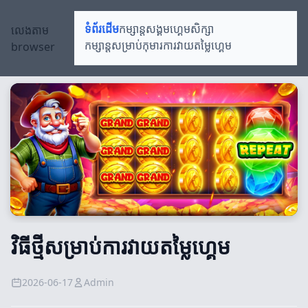
លេងតាម
ទំព័រដើម
កម្សាន្តសង្គម
ហ្គេមសិក្សា
browser
កម្សាន្តសម្រាប់កុមារ
ការវាយតម្លៃហ្គេម
វិធីថ្មីសម្រាប់ការវាយតម្លៃហ្គេម
2026-06-17
Admin