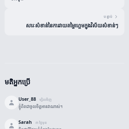
បន្ទាប់
សារៈសំខាន់នៃការវាយតម្លៃហ្គេមក្នុងវិស័យសំខាន់ៗ
មតិអ្នកប្រើ
User_88
ម្សិលមិញ
ខ្ញុំពិតជាចូលចិត្តអានវាណាស់។
Sarah
៣ ថ្ងៃមុន