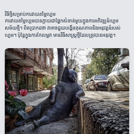
វិធីថ្មីសម្រាប់ការវាយតម្លៃហ្គេម
ការវាយតម្លៃហ្គេមបានក្លាយជាផ្នែកសំខាន់មួយក្នុងការអភិវឌ្ឍន៍ហ្គេម
សម័យថ្មី។ ពិតប្រាកដថា វាអាចជួយបង្កើនគុណភាពនិងអនុវត្តន៍របស់
ហ្គេម។ ប៉ុន្តែក្នុងការកែលម្អវា មានវិធីសាស្ត្រថ្មីដែលត្រូវបានអនុវត្ត។