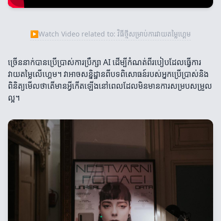
▶
Watch Video related to: វិធីថ្មីសម្រាប់ការវាយតម្លៃហ្គេម
ច្រើននាក់បានប្រើប្រាស់ការប្រឹក្សា AI ដើម្បីកំណត់ពីរបៀបដែលធ្វើការ
វាយតម្លៃលើហ្គេម។ វាអាចសន្និដ្ឋានពីបទពិសោធន៍របស់អ្នកប្រើប្រាស់និង
ពិនិត្យមើលថាតើមានអ្វីកើតឡើងនៅពេលដែលមិនមានការសម្របសម្រួល
ល្អ។