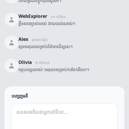
ពិតជាអ្វីដែលខ្ញុំកំពុងស្វែងរក។
WebExplorer
១០ នាទីមុន
ខ្លឹមសារច្បាស់លាស់ ងាយយល់ណាស់។
Alex
មុននេះបន្តិច
សូមអរគុណសម្រាប់ព័ត៌មានដ៏ល្អនេះ។
Olivia
២ ម៉ោងមុន
អត្ថបទល្អណាស់! អរគុណសម្រាប់ការចែករំលែក។
បញ្ចេញមតិ