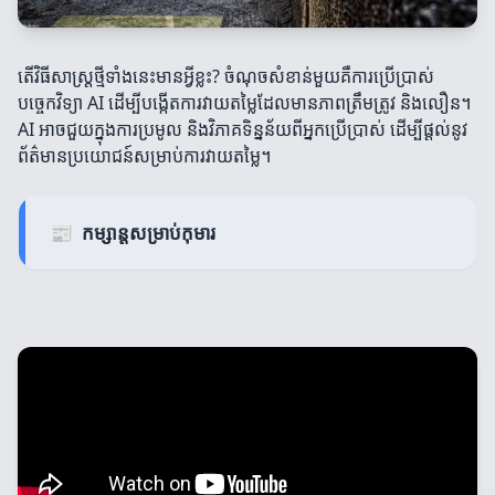
តើវិធីសាស្ត្រថ្មីទាំងនេះមានអ្វីខ្លះ? ចំណុចសំខាន់មួយគឺការប្រើប្រាស់
បច្ចេកវិទ្យា AI ដើម្បីបង្កើតការវាយតម្លៃដែលមានភាពត្រឹមត្រូវ និងលឿន។
AI អាចជួយក្នុងការប្រមូល និងវិភាគទិន្នន័យពីអ្នកប្រើប្រាស់ ដើម្បីផ្ដល់នូវ
ព័ត៌មានប្រយោជន៍សម្រាប់ការវាយតម្លៃ។
📰
កម្សាន្តសម្រាប់កុមារ