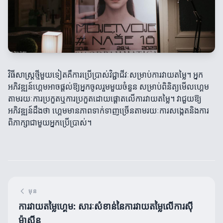
វិធីសាស្ត្រថ្មីមួយទៀតគឺការប្រើប្រាស់វិជ្ជាជីវៈសម្រាប់ការវាយតម្លៃ។ អ្នក
អភិវឌ្ឍន៍ហ្គេមអាចផ្ដល់ឱ្យអ្នកចូលរួមមួយចំនួន សម្រាប់ពិនិត្យមើលហ្គេម
តាមរយៈការប្រកួតឬការប្រកួតដោយផ្តោតលើការវាយតម្លៃ។ វាជួយឱ្យ
អភិវឌ្ឍន៍ដឹងថា ហ្គេមមានភាពទាក់ទាញច្រើនតាមរយៈការសង្កេតនិងការ
ពិភាក្សាជាមួយអ្នកប្រើប្រាស់។
មុន
ការវាយតម្លៃហ្គេម: សារៈសំខាន់នៃការវាយតម្លៃលើការស៊ី
ម៉ាស៊ីន