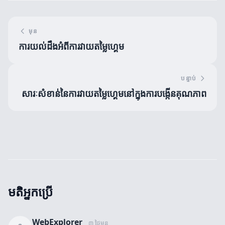
មុន
ការយល់ដឹងអំពីការវាយតម្លៃហ្គេម
បន្ទាប់
សារៈសំខាន់នៃការវាយតម្លៃហ្គេមនៅក្នុងការបង្កើនគុណភាព
មតិអ្នកប្រើ
WebExplorer
៣ ថ្ងៃមុន