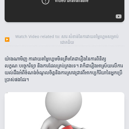
Watch Video related to: សារៈសំខាន់នៃការវាយតម្លៃហ្គេមសម្រាប់
▶
ជោគជ័យ
យ៉ាងណាមិញ ការវាយតម្លៃហ្គេមមិនត្រឹមតែជារឿងនៃការពិនិត្យ
លក្ខណៈបច្ចេកវិទ្យា និងការដែលគ្រប់គ្រងទេ។ វាក៏ជារឿងអាស្រ័យលើការ
យល់ដឹងអំពីចំណង់ចំណូលចិត្តនិងការស្រាវជ្រាវពីអាកប្បកិរិយានៃអ្នកប្រើ
ប្រាស់ផងដែរ។