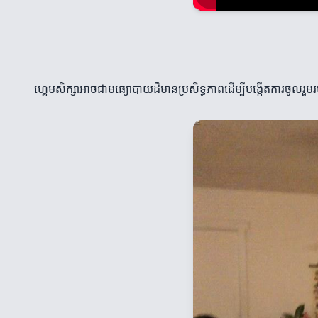
ហ្គេមសិក្សាអាចជាមធ្យោបាយដ៏មានប្រសិទ្ធភាពដើម្បីបង្កើតការចូលរ