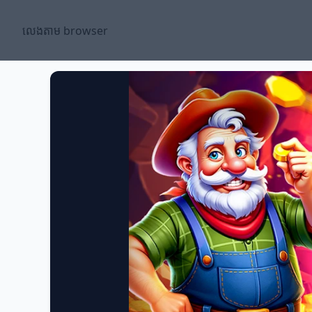
លេងតាម browser