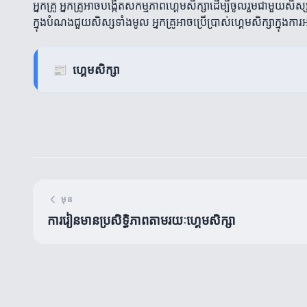
អ្នកគ្រូ អ្នកគ្រូអាចបង្កើតសកម្មភាពហ្គេមសិក្សាដើម្បីចូលរួមជាមួយស
ក្នុងបំណងជួយសិស្សទាំងមូល អ្នកគ្រូអាចប្រើប្រាស់ហ្គេមសិក្សាក្នុងការ
📰
ហ្គេមសិក្សា
មុន
ការរៀនមានប្រសិទ្ធិភាពតាមរយៈហ្គេមសិក្សា