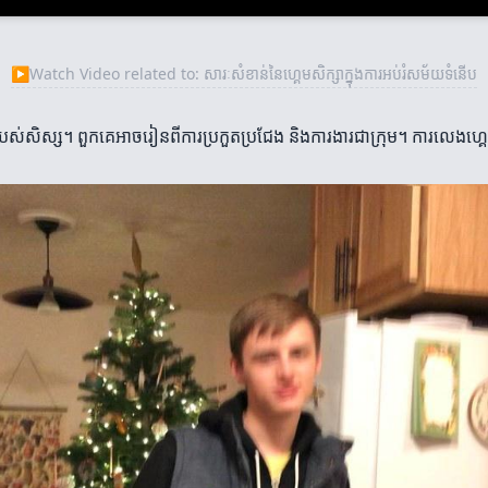
▶
Watch Video related to: សារៈសំខាន់នៃហ្គេមសិក្សាក្នុងការអប់រំសម័យទំនើប
ួមរបស់សិស្ស។ ពួកគេអាចរៀនពីការប្រកួតប្រជែង និងការងារជាក្រុម។ ការលេង