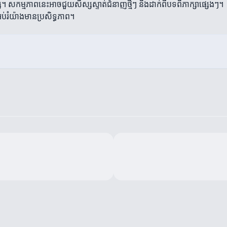
ិស្ស។ សកម្មភាពនេះអាចជួយសិស្សស្ទាត់ជំនាញថ្មីៗ និងដាក់ពីបទពិភាក្សាផ្សេងៗ។
អប់រំយ៉ាងមានប្រសិទ្ធភាព។