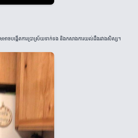
ហ្គេមអាចបង្កើតការប្រាស្រ័យទាក់ទង និងកសាងការយល់ដឹងរវាងសិស្ស។