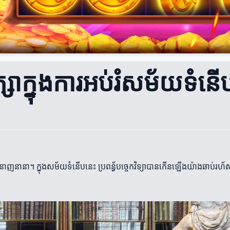
្សាក្នុងការអប់រំសម័យទំនើ
៍ជំនាញនានា។ ក្នុងសម័យទំនើបនេះ ប្រពន្ធ័បច្ចេកវិទ្យាបានកើនឡើងយ៉ាងឆាប់រ